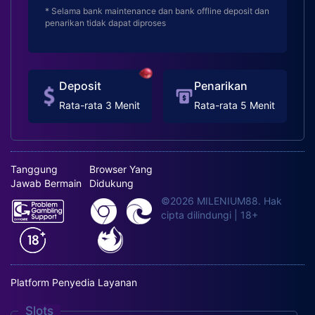
* Selama bank maintenance dan bank offline deposit dan
penarikan tidak dapat diproses
Deposit
Penarikan
Rata-rata 3 Menit
Rata-rata 5 Menit
Tanggung
Browser Yang
Jawab Bermain
Didukung
©2026 MILENIUM88. Hak
cipta dilindungi | 18+
Platform Penyedia Layanan
Slots