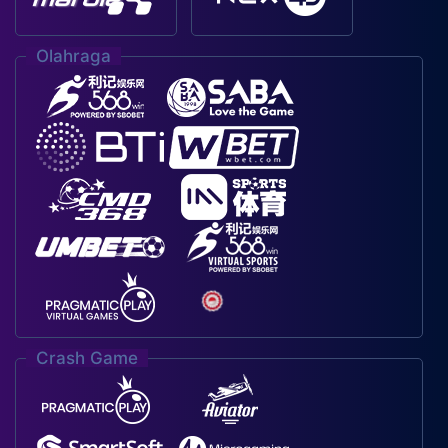
Olahraga
Crash Game