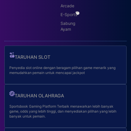
Arcade
E-Sports
Sabung
Ayam
TARUHAN SLOT
Penyedia slot online dengan beragam pilihan game menarik yang
memudahkan pemain untuk mencapai jackpot
TARUHAN OLAHRAGA
Sportsbook Gaming Platform Terbaik menawarkan lebih banyak
game, odds yang lebih tinggi, dan menyediakan pilihan yang lebih
banyak untuk pemain.