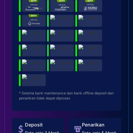
* Selama bank maintenance dan bank offline deposit dan
penarikan tidak dapat diproses
Deposit
Penarikan
Rata-rata 3 Menit
Rata-rata 5 Menit