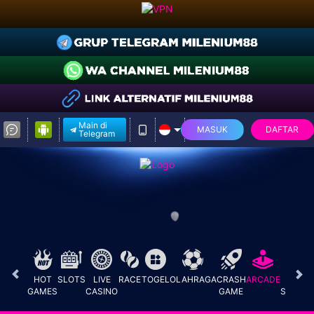
Main di
MASUK
DAFTAR
Telegram
HOT
SLOTS
LIVE
RACE
TOGEL
OLAHRAGA
CRASH
ARCADE
E-
GAMES
CASINO
GAME
SPORT