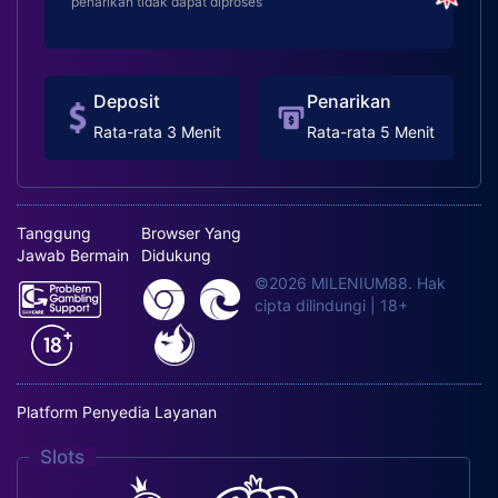
penarikan tidak dapat diproses
Deposit
Penarikan
Rata-rata 3 Menit
Rata-rata 5 Menit
Tanggung
Browser Yang
Jawab Bermain
Didukung
©2026 MILENIUM88. Hak
cipta dilindungi | 18+
Platform Penyedia Layanan
Slots