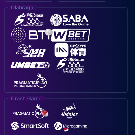
Olahraga
Crash Game