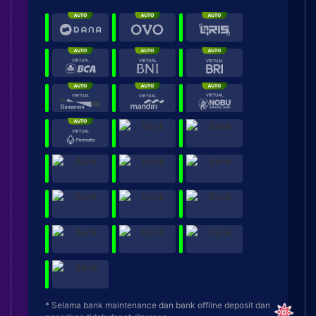
* Selama bank maintenance dan bank offline deposit dan