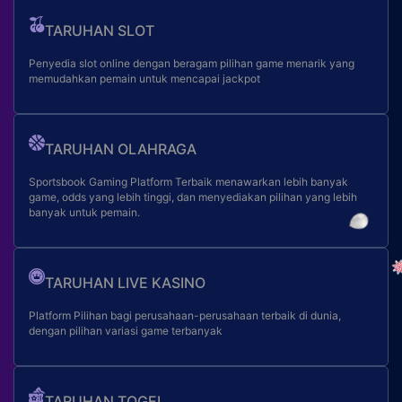
TARUHAN SLOT
Penyedia slot online dengan beragam pilihan game menarik yang
memudahkan pemain untuk mencapai jackpot
TARUHAN OLAHRAGA
Sportsbook Gaming Platform Terbaik menawarkan lebih banyak
game, odds yang lebih tinggi, dan menyediakan pilihan yang lebih
banyak untuk pemain.
TARUHAN LIVE KASINO
Platform Pilihan bagi perusahaan-perusahaan terbaik di dunia,
dengan pilihan variasi game terbanyak
TARUHAN TOGEL