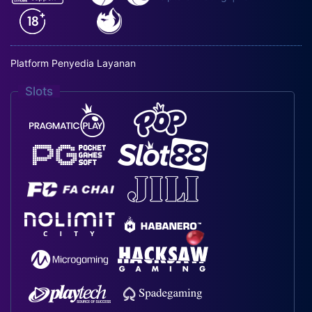
Platform Penyedia Layanan
Slots