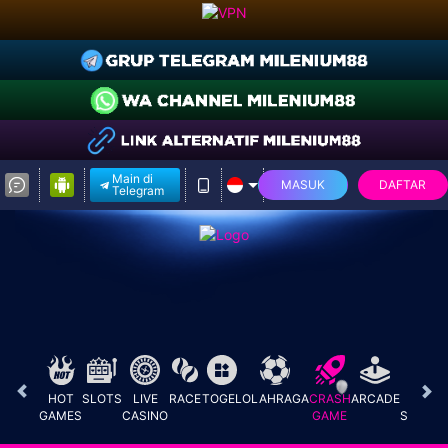
Main di
MASUK
DAFTAR
Telegram
HOT
SLOTS
LIVE
RACE
TOGEL
OLAHRAGA
CRASH
ARCADE
E-
GAMES
CASINO
GAME
SPORT