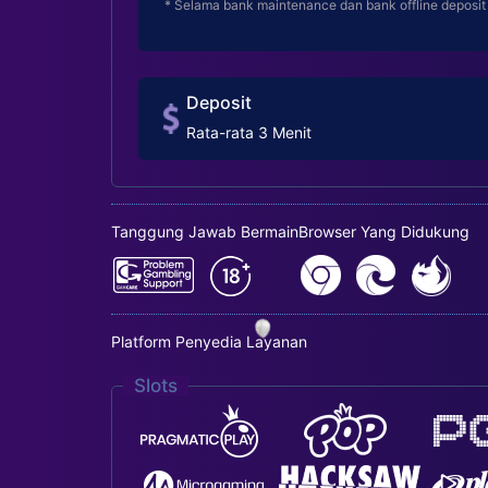
* Selama bank maintenance dan bank offline deposit 
Deposit
Rata-rata 3 Menit
Tanggung Jawab Bermain
Browser Yang Didukung
Platform Penyedia Layanan
Slots