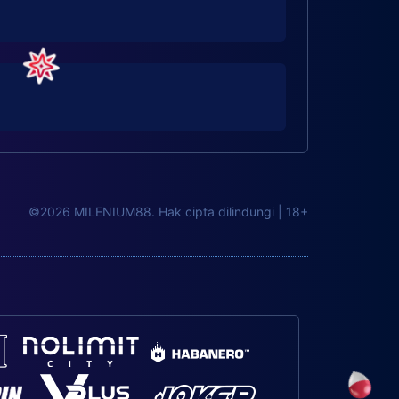
©2026 MILENIUM88. Hak cipta dilindungi | 18+