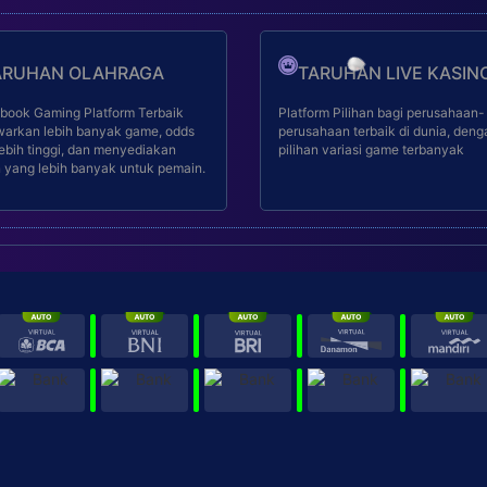
ARUHAN OLAHRAGA
TARUHAN LIVE KASIN
book Gaming Platform Terbaik
Platform Pilihan bagi perusahaan-
arkan lebih banyak game, odds
perusahaan terbaik di dunia, deng
ebih tinggi, dan menyediakan
pilihan variasi game terbanyak
n yang lebih banyak untuk pemain.