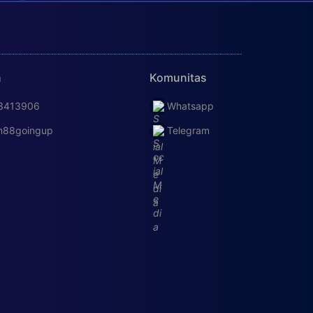
n
Komunitas
3413906
Whatsapp
m88goingup
Telegram