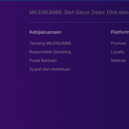
MILENIUM88: Slot Gacor Depo 10rb den
Kebijaksanaan
Platfor
Tentang MILENIUM88
Promosi
Responsible Gambling
Loyalty
Pusat Bantuan
Referral
Syarat dan Ketentuan