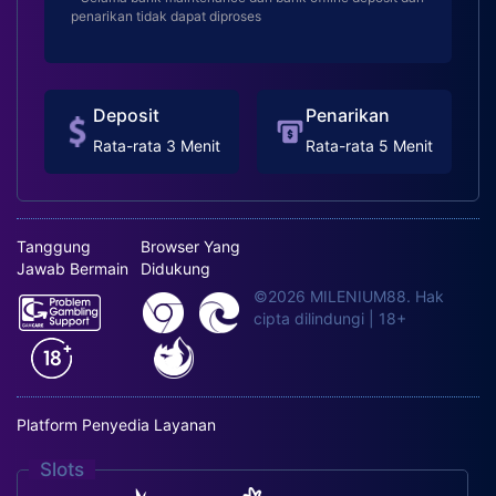
penarikan tidak dapat diproses
Deposit
Penarikan
Rata-rata 3 Menit
Rata-rata 5 Menit
Tanggung
Browser Yang
Jawab Bermain
Didukung
©2026 MILENIUM88. Hak
cipta dilindungi | 18+
Platform Penyedia Layanan
Slots