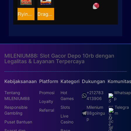
Flying Phoenix
Dragon or Crash
MILENIUM88: Slot Gacor Depo 10rb dengan
Legalitas & Layanan Terpercaya
Kebijaksanaan
Platform
Kategori
Dukungan
Komunita
Tentang
Promosi
Hot
+212783
Whatsa
MILENIUM88
Games
413906
p
Loyalty
Responsible
Slots
Milenium
Telegra
Referral
Gambling
88goingu
m
Live
p
Pusat Bantuan
Casino
Syarat dan
Race