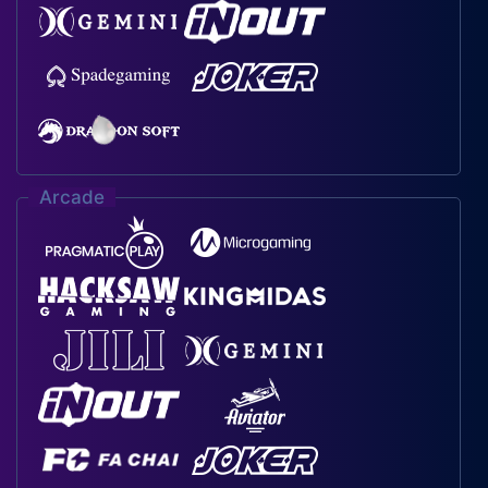
Arcade