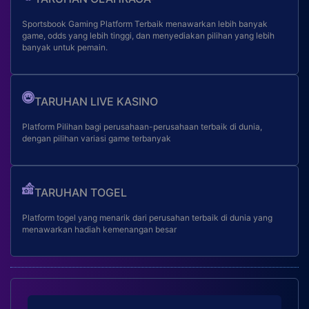
Sportsbook Gaming Platform Terbaik menawarkan lebih banyak
game, odds yang lebih tinggi, dan menyediakan pilihan yang lebih
banyak untuk pemain.
TARUHAN LIVE KASINO
Platform Pilihan bagi perusahaan-perusahaan terbaik di dunia,
dengan pilihan variasi game terbanyak
TARUHAN TOGEL
Platform togel yang menarik dari perusahan terbaik di dunia yang
menawarkan hadiah kemenangan besar