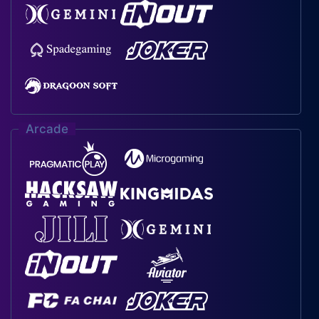
Arcade