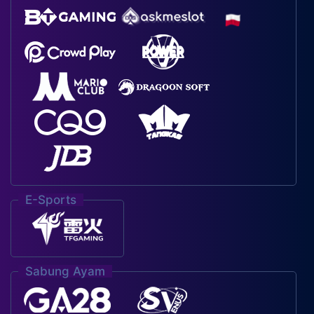
E-Sports
Sabung Ayam