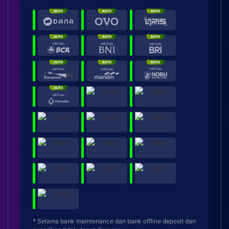
* Selama bank maintenance dan bank offline deposit dan