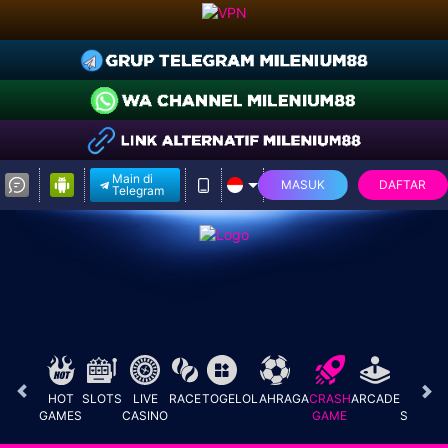
Main di
MASUK
DAFTAR
Telegram
HOT
SLOTS
LIVE
RACE
TOGEL
OLAHRAGA
CRASH
ARCADE
E-
GAMES
CASINO
GAME
SPORT