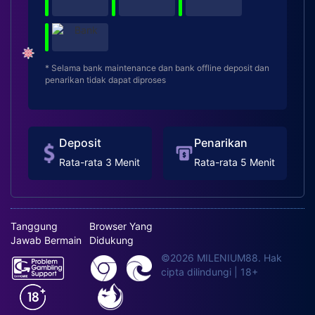
* Selama bank maintenance dan bank offline deposit dan
penarikan tidak dapat diproses
Deposit
Penarikan
Rata-rata 3 Menit
Rata-rata 5 Menit
Tanggung
Browser Yang
Jawab Bermain
Didukung
©2026 MILENIUM88. Hak
cipta dilindungi | 18+