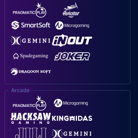
Arcade