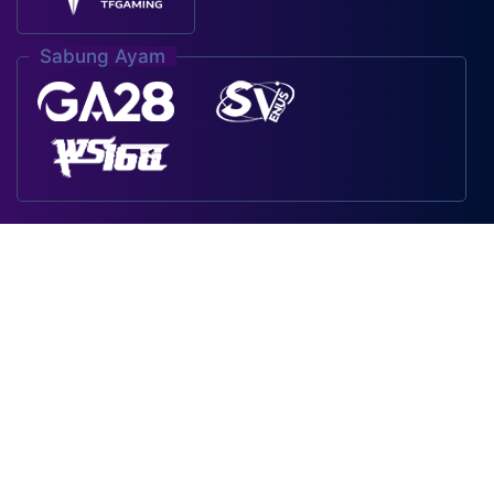
Sabung Ayam