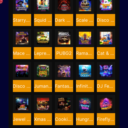
Starry Adventure
Squid Game 2: Mukunghwa
Dark Ritual
Scale of Heaven: Anubis
Disco 777 Hold and Win
Mace of Hercules
Leprechaun’s Fortune
PUBG2
Ramakien Blessing
Cat & Mouse
Disco 777
Jumanji Bonanza
Fantastic Beast
Infinity Ocean
DJ Fever
Jewel Mastermind
Xmas Gift Delight
Cookie Hunter
Hungry Slime
Firefly Hunter