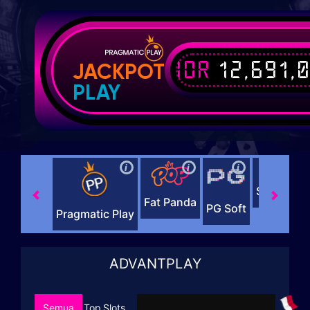
IDR
12,691,
JACKPOT
PLAY
i
i
i
i
Slot88 x 
Fat Panda
PG Soft
Pragmatic Play
ADVANTPLAY
Semua
Top
Slots