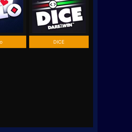
Lo
DICE