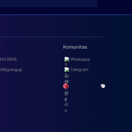
n
Komunitas
3413906
Whatsapp
m88goingup
Telegram