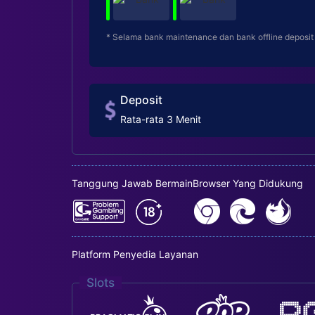
* Selama bank maintenance dan bank offline deposit 
Deposit
Rata-rata 3 Menit
Tanggung Jawab Bermain
Browser Yang Didukung
Platform Penyedia Layanan
Slots