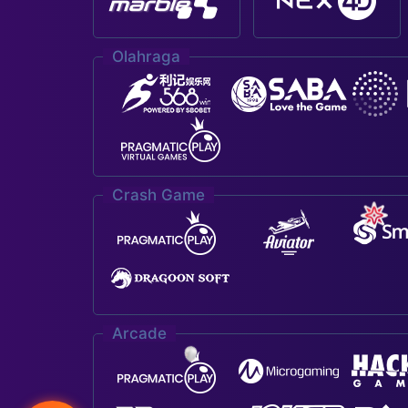
Olahraga
Crash Game
Arcade