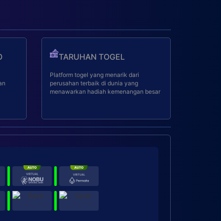
O
TARUHAN TOGEL
Platform togel yang menarik dari
an
perusahan terbaik di dunia yang
menawarkan hadiah kemenangan besar