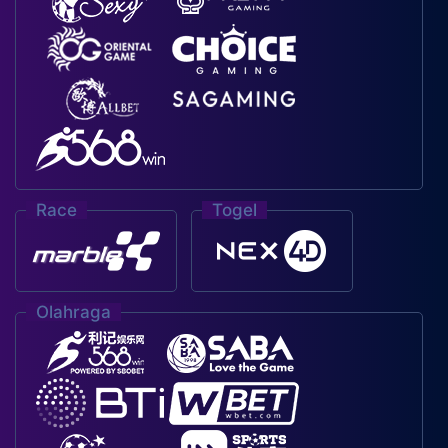
Race
Togel
Olahraga