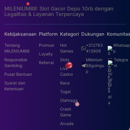
MILENIUM88: Slot Gacor Depo 10rb dengan
Legalitas & Layanan Terpercaya
Kebijaksanaan
Platform
Kategori
Dukungan
Komunita
Tentang
Promosi
Hot
+212783
Whatsa
MILENIUM88
Games
413906
p
Loyalty
Responsible
Slots
Milenium
Telegra
Referral
Gambling
88goingu
m
Live
p
Pusat Bantuan
Casino
Syarat dan
Race
Ketentuan
Togel
Olahraga
Crash
Game
Arcade