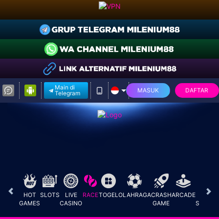
Main di
MASUK
DAFTAR
Telegram
HOT
SLOTS
LIVE
RACE
TOGEL
OLAHRAGA
CRASH
ARCADE
E-
GAMES
CASINO
GAME
SPORT