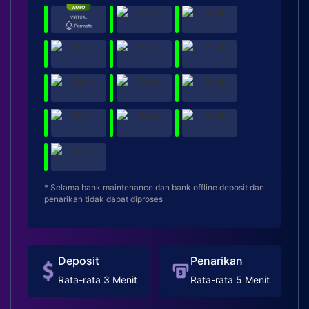
* Selama bank maintenance dan bank offline deposit dan
penarikan tidak dapat diproses
Deposit
Penarikan
Rata-rata 3 Menit
Rata-rata 5 Menit