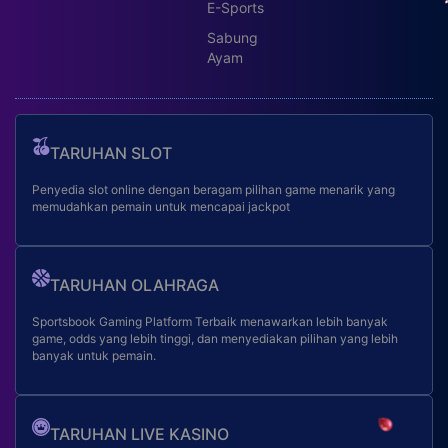
E-Sports
Sabung
Ayam
TARUHAN SLOT
Penyedia slot online dengan beragam pilihan game menarik yang
memudahkan pemain untuk mencapai jackpot
TARUHAN OLAHRAGA
Sportsbook Gaming Platform Terbaik menawarkan lebih banyak
game, odds yang lebih tinggi, dan menyediakan pilihan yang lebih
banyak untuk pemain.
TARUHAN LIVE KASINO