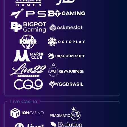
Live Casino