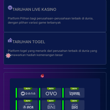
TARUHAN LIVE KASINO
Platform Pilihan bagi perusahaan-perusahaan terbaik di dunia,
dengan pilihan variasi game terbanyak
TARUHAN TOGEL
Platform togel yang menarik dari perusahan terbaik di dunia yang
menawarkan hadiah kemenangan besar