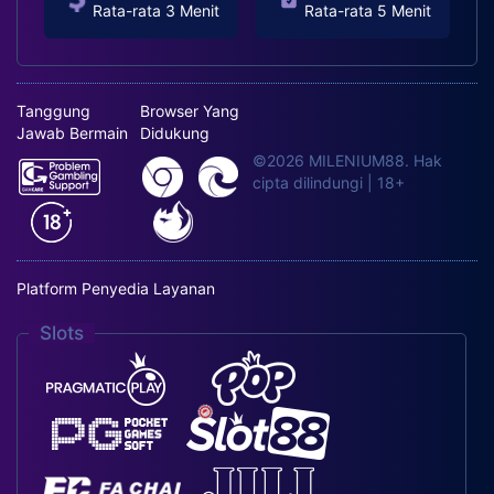
Rata-rata 3 Menit
Rata-rata 5 Menit
Tanggung
Browser Yang
Jawab Bermain
Didukung
©2026 MILENIUM88. Hak
cipta dilindungi | 18+
Platform Penyedia Layanan
Slots