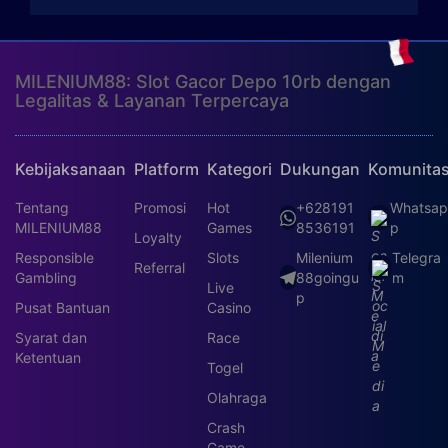
MILENIUM88: Slot Gacor Depo 10rb dengan
Legalitas & Layanan Terpercaya
Kebijaksanaan
Platform
Kategori
Dukungan
Komunita
Tentang
Promosi
Hot
+628191
Whatsa
MILENIUM88
Games
8536191
p
Loyalty
Responsible
Slots
Milenium
Telegra
Referral
Gambling
88goingu
m
Live
p
Pusat Bantuan
Casino
Syarat dan
Race
Ketentuan
Togel
Olahraga
Crash
Game